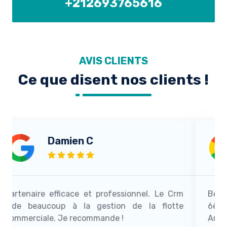
+212693765616
AVIS CLIENTS
Ce que disent nos clients !
Sofia A
nnel. Le Crm
Best place to be pour travailler. Je f
e la flotte
6ème bougie au sain de l'entreprise All
Ambiance familiale et conditions de t