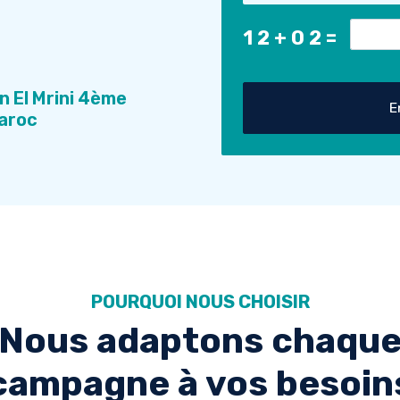
12+02=
n El Mrini 4ème
E
Maroc
POURQUOI NOUS CHOISIR
Nous adaptons chaqu
campagne à vos besoin