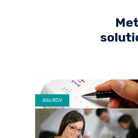
Met
soluti
Allo RDV